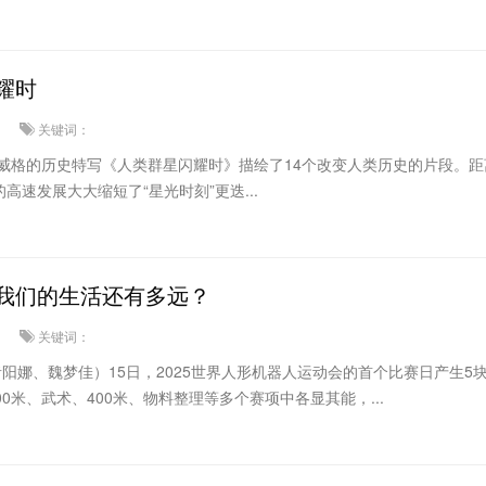
耀时
关键词：
ot;茨威格的历史特写《人类群星闪耀时》描绘了14个改变人类历史的片段。
速发展大大缩短了“星光时刻”更迭...
我们的生活还有多远？
关键词：
者阳娜、魏梦佳）15日，2025世界人形机器人运动会的首个比赛日产生5
0米、武术、400米、物料整理等多个赛项中各显其能，...