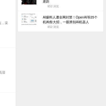
差距
852
浏览
AI爆料人遭全网封禁！OpenAI等25个
机构祭大招，一眼辨别AI机器人
点，采
852
浏览
高湿