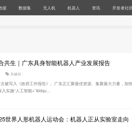
数据
数据集
无人机
机器人
资讯
开发者社
合共生｜广东具身智能机器人产业发展报告
关键词：
”首次被写入《政府工作报告》。广东正汇聚最优资源、集聚最大力量，加
施“人工智能+”&ldqu...
025世界人形机器人运动会：机器人正从实验室走向