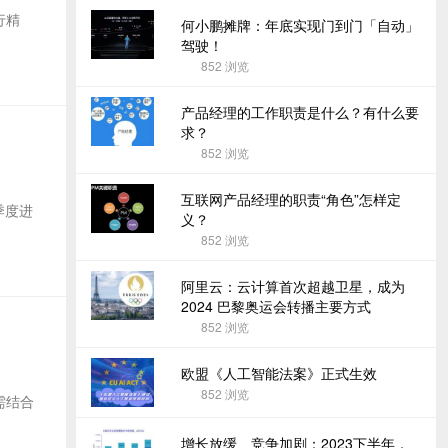
行精
何小鹏摊牌：年底实现门到门「自动」
驾驶！
852
浏览
产品经理的工作职责是什么？有什么要
求？
852
浏览
互联网产品经理的职责“角色”怎样定
季度进
义？
852
浏览
阿里云：云计算首次超越卫星，成为
2024 巴黎奥运会转播主要方式
852
浏览
欧盟《人工智能法案》正式生效
852
浏览
需结合
增长放缓、竞争加剧：2023下半年，