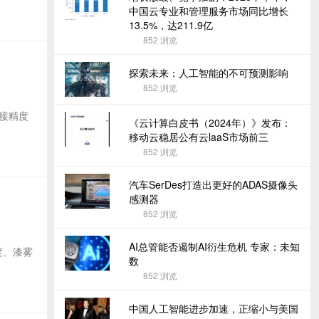
中国云专业和管理服务市场同比增长
13.5%，达211.9亿
852
浏览
探索未来：人工智能的不可预测影响
852
浏览
接精度
《云计算白皮书（2024年）》发布：
移动云稳居公有云laaS市场前三
852
浏览
汽车SerDes打造出更好的ADAS摄像头
感测器
852
浏览
AI总管能否遏制AI衍生危机 专家：未知
度、漆雾
数
852
浏览
中国人工智能进步加速，正缩小与美国