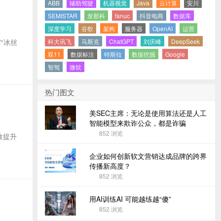
ABB
辅助驾驶
机器视觉
Java
云计算
安川
SEMISTAR
发那科
fanuc
抖音电商
数据库
深度学习
谷歌
架构
服务器
OpenAI
运营
“冰丝
科大讯飞
马斯克
ChatGPT
刘庆峰
DeepSeek
双11
数据标注
特斯拉
数据挖掘
Google
智驾
微软
热门图文
美SEC主席：无论是使用算法还是人工
智能模型来欺诈公众，都是诈骗
852
浏览
效提升
企业如何创新软文营销达成品牌的跨界
传播新高度？
852
浏览
用AI训练AI 可能越练越“傻”
852
浏览