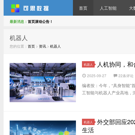
首页
人工智能
大
最新消息：
首页滚动公告！
可思数据
机器人
您的位置：
首页
>
资讯
>
机器人
人机协同，和
机器人
2025-09-27
22条评论
编者按：今年，“具身智能
工智能与机器人产业高地，深入实
外交部回应2
机器人
生活