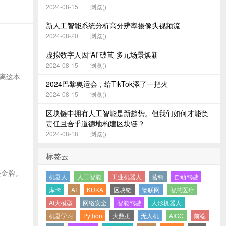
2024-08-15
浏览(
)
新人工智能系统分析高分辨率摄像头视频流
2024-08-20
浏览(
)
虚拟数字人因“AI”破茧 多元场景焕新
2024-08-15
浏览(
)
距离这本
2024巴黎奥运会，给TikTok添了一把火
2024-08-15
浏览(
)
区块链中拥有人工智能是新趋势。但我们如何才能负
责任且合乎道德地构建区块链？
2024-08-18
浏览(
)
标签云
块金牌。
机器人
人工智能
工业机器人
营销
自动驾驶
库卡
AI
KUKA
区块链
物联网
智慧医疗
AI大模型
网络安全
智能驾驶
人形机器人
机器学习
Python
大数据
无人机
AIGC
前端