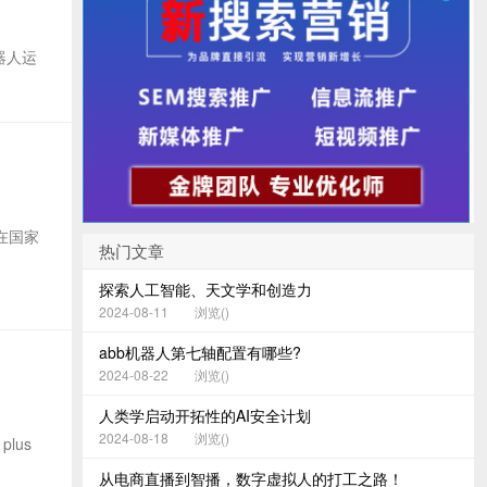
器人运
在国家
热门文章
探索人工智能、天文学和创造力
2024-08-11
浏览(
)
abb机器人第七轴配置有哪些?
2024-08-22
浏览(
)
人类学启动开拓性的AI安全计划
2024-08-18
浏览(
)
lus
从电商直播到智播，数字虚拟人的打工之路！