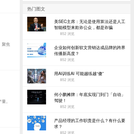
热门图文
美SEC主席：无论是使用算法还是人工
智能模型来欺诈公众，都是诈骗
852
浏览
，聚焦
企业如何创新软文营销达成品牌的跨界
传播新高度？
852
浏览
用AI训练AI 可能越练越“傻”
852
浏览
何小鹏摊牌：年底实现门到门「自动」
驾驶！
产量。
852
浏览
产品经理的工作职责是什么？有什么要
求？
852
浏览