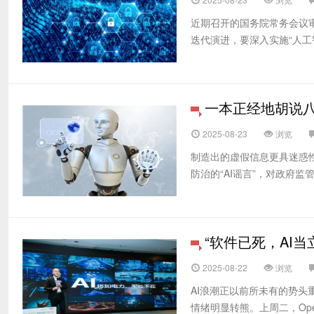
近期召开的国务院常务会议审
迭代演进，要深入实施“人工智
一本正经地胡说八
2025-08-23
浏览
制造出的虚假信息更具迷惑性，“A
防治的“AI谣言”，对政府监管
“软件已死，AI当
2025-08-22
浏览
AI浪潮正以前所未有的势
情绪明显转熊。上周二，Open