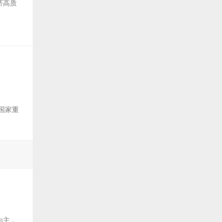
济高质
国家重
为主，