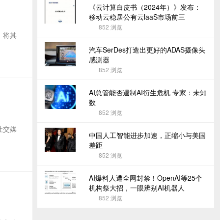
《云计算白皮书（2024年）》发布：
移动云稳居公有云laaS市场前三
852
浏览
，将其
汽车SerDes打造出更好的ADAS摄像头
感测器
852
浏览
AI总管能否遏制AI衍生危机 专家：未知
数
852
浏览
在社交媒
中国人工智能进步加速，正缩小与美国
差距
852
浏览
AI爆料人遭全网封禁！OpenAI等25个
机构祭大招，一眼辨别AI机器人
852
浏览