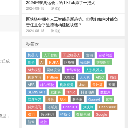
2024巴黎奥运会，给TikTok添了一把火
2024-08-15
浏览(
)
区块链中拥有人工智能是新趋势。但我们如何才能负
责任且合乎道德地构建区块链？
2024-08-18
浏览(
)
标签云
机器人
人工智能
工业机器人
营销
自动驾驶
士丘成
库卡
AI
KUKA
区块链
物联网
智慧医疗
AI大模型
网络安全
智能驾驶
人形机器人
机器学习
Python
大数据
无人机
AIGC
前端
ABB
辅助驾驶
机器视觉
Java
云计算
安川
SEMISTAR
发那科
fanuc
抖音电商
数据库
深度学习
谷歌
架构
服务器
OpenAI
运营
科大讯飞
马斯克
ChatGPT
刘庆峰
DeepSeek
双11
数据标注
特斯拉
数据挖掘
Google
模型，
智驾
微软