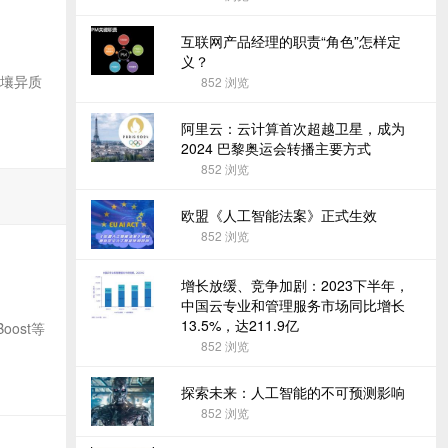
互联网产品经理的职责“角色”怎样定
义？
土壤异质
852
浏览
阿里云：云计算首次超越卫星，成为
2024 巴黎奥运会转播主要方式
852
浏览
欧盟《人工智能法案》正式生效
852
浏览
增长放缓、竞争加剧：2023下半年，
中国云专业和管理服务市场同比增长
13.5%，达211.9亿
ost等
852
浏览
探索未来：人工智能的不可预测影响
852
浏览