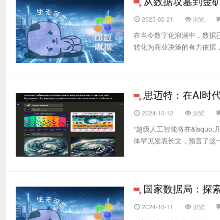
从数据坟墓到金矿
2025-02-21
浏览
在当今数字化浪潮中，数据
转化为商业决策的有力依据，成
思迈特：在AI时
2024-10-12
浏览
“超级人工智能将在&lsquo;几
体罕见发表长文，预言了这一
国家数据局：探
2024-10-11
浏览