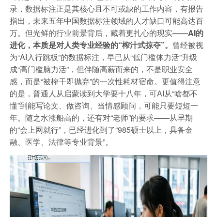
录，数据标注正是其核心且不可或缺的工作内容，有报告
指出，未来五年中国数据标注领域的人才缺口可能高达百
万。但光鲜的行业前景背后，藏着更扎心的现实——
AI的
进化，本质是对人类专业经验的“榨汁式掠夺”。
曾经被视
为“AI入行跳板”的数据标注，早已从“低门槛体力活”升级
成“高门槛脑力活”，但伴随高薪而来的，不是职业安全
感，而是“被榨干即抛弃”的一次性耗材宿命。更值得注意
的是，普通人从启蒙读到大学要十八年，可AI从“啥都不
懂”到能写论文、做咨询、当情感顾问，可能只要短短一
年。随之水涨船高的，还有对“老师”的要求——从早期
的“会上网就行”，已经进化到了“985硕士以上，具备金
融、医学、法律等专业背景”。