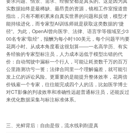
要求问题、情景、需求、经验全都是真实的。这是因为真
实数据始终是最稀缺、最昂贵的资源，镜相工作室报道曾
指出，只有不断积累来自真实世界的问题和反馈，模型才
能持续进化，而专家型AI训练师就是获取这类数据的“捷
径”。为此，OpenAI曾向医学、法律、语言学等领域至少3
00名专家“取经”，报酬为每小时100美元，每个问题平均要
花两小时。从成本角度看这很划算——一名高学历、有实
务经验的专家型标注员，人力成本远低于模型出错的代
价：自动驾驶中漏标一个行人，可能让耗资数千万的百万
公里路测功亏一篑；法律合同里一个理解偏差，就可能引
发上亿的诉讼风险。更重要的是能提升整体效率，花两倍
价钱雇一个专家，往往能完成四个人的活，比如医学博士
对CT影像的判读效率和准确性远超普通标注员，还能反过
来优化数据采集与标注标准体系。
三、光鲜背后：自由是假，流水线剥削是真