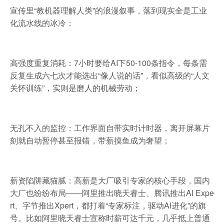
宣传里“教机器理解人类”的浪漫叙事，落到现实全是工业
化流水线的冰冷：
高强度重复消耗：7小时要给AI下50-100条指令，每条需
反复生成六七次才能选出“像人说的话”，看似高级的“人文
关怀训练”，实则是磨人的机械劳动；
无孔不入的监控：工作界面自带实时计时器，离开屏幕片
刻就自动暂停甚至报错，带薪摸鱼成为奢望；
薪资陷阱藏猫腻：高薪是大厂吸引专家的核心手段，国内
大厂也纷纷布局——阿里推出晓天睿士、腾讯推出AI Expe
rt、字节推出Xpert，都打着“专家标注，驱动AI进化”的旗
号。比如阿里晓天睿士宣称时薪可达千元，几乎抵上普通