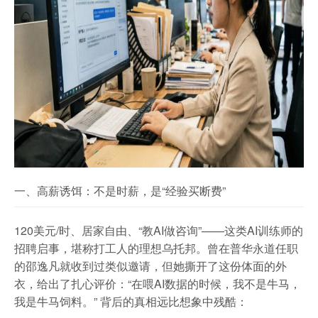
一、高薪诱饵：不是时薪，是“经验买断费”
120美元/时、居家自由、“教AI做咨询”——这类AI训练师的
招聘启事，堪称打工人的理想乌托邦。曾在普华永道任职
的邵逸凡就收到过类似邀请，但她撕开了这份体面的外
衣，给出了扎心评价：“在喂AI数据的时候，我不是牛马，
我是牛马饲料。” 背后的真相远比想象中残酷：