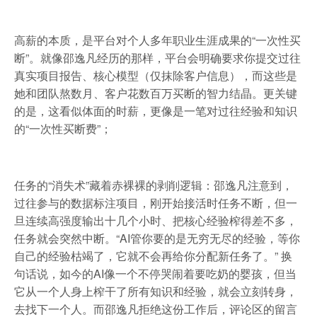
高薪的本质，是平台对个人多年职业生涯成果的“一次性买
断”。就像邵逸凡经历的那样，平台会明确要求你提交过往
真实项目报告、核心模型（仅抹除客户信息），而这些是
她和团队熬数月、客户花数百万买断的智力结晶。更关键
的是，这看似体面的时薪，更像是一笔对过往经验和知识
的“一次性买断费”；
任务的“消失术”藏着赤裸裸的剥削逻辑：邵逸凡注意到，
过往参与的数据标注项目，刚开始接活时任务不断，但一
旦连续高强度输出十几个小时、把核心经验榨得差不多，
任务就会突然中断。“AI管你要的是无穷无尽的经验，等你
自己的经验枯竭了，它就不会再给你分配新任务了。” 换
句话说，如今的AI像一个不停哭闹着要吃奶的婴孩，但当
它从一个人身上榨干了所有知识和经验，就会立刻转身，
去找下一个人。而邵逸凡拒绝这份工作后，评论区的留言