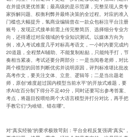
在并提供更优答案；最高级的是示范课，完整呈现人类专
家拆解问题、权衡利弊并最终决策的全过程。对应的准入
门槛也大幅提升，氢商业编辑曾在一款众包标注平台注册
账号，发现正式接单前需上传完整简历、选择细分专业方
向，还得通过对应领域的专业知识测试。以媒体方向为
例，准入考试难度几乎对标高考语文，一小时内要完成约
20道题，全程禁AI辅助、不能复制粘贴，只能纯手打，节
奏相当紧凑。考试还要分两部分：一是当阅卷老师，对比
两个模型的回答判断优劣并说明原因，评判标准堪比批改
高考作文，要关注文体、立意、逻辑等；二是当出题老
师，原创“难度超过国内模型当前水平”的开放式难题，要
求AI在百分制下得分不足40分，同时还要写出参考答案、
考点，将题目投喂给两个大语言模型并打分对比，再手把
手教它们“为啥错、错在哪”。
对“真实经验”的要求极致苛刻：平台全程反复强调“真实”，