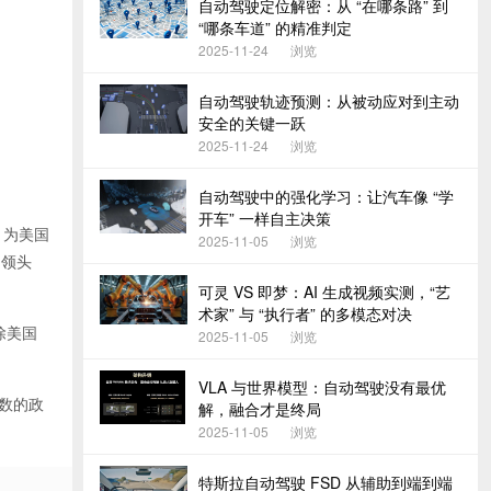
自动驾驶定位解密：从 “在哪条路” 到
“哪条车道” 的精准判定
2025-11-24
浏览
自动驾驶轨迹预测：从被动应对到主动
安全的关键一跃
2025-11-24
浏览
自动驾驶中的强化学习：让汽车像 “学
开车” 一样自主决策
，为美国
2025-11-05
浏览
的领头
可灵 VS 即梦：AI 生成视频实测，“艺
术家” 与 “执行者” 的多模态对决
除美国
2025-11-05
浏览
VLA 与世界模型：自动驾驶没有最优
多数的政
解，融合才是终局
2025-11-05
浏览
特斯拉自动驾驶 FSD 从辅助到端到端