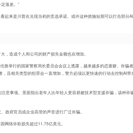
定落差。”
I总管成立看起来是川普在兑现当初的竞选承诺。或许这种措施短期可以打击部分A
扩大，造成个人和公司的财产损失金额也在增加。
ray）在伦敦举行的国家警察局长委员会会议上透露，越来越多的恋童癖、诈骗
受害者，且相关类型的犯罪会一直增加，警方必须以更快速的行动去控制AI带
的注意事项。里面指出老年人比年轻人更容易被技术型支援诈骗，该种诈骗
好友、政府官员或企业高管的声音进行广泛诈骗。
因网络诈欺损失超过11.75亿美元。