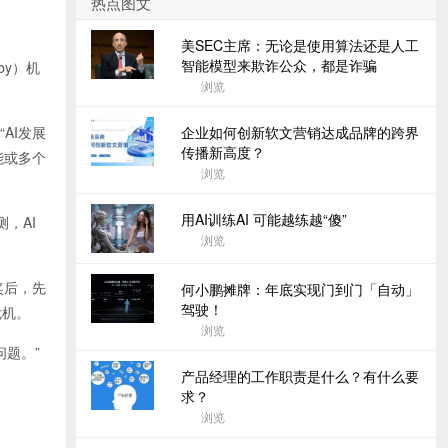
热点图文
美SEC主席：无论是使用算法还是人工
智能模型来欺诈公众，都是诈骗
by）机
浏览
企业如何创新软文营销达成品牌的跨界
AI发展
传播新高度？
能或多个
浏览
用AI训练AI 可能越练越“傻”
测，AI
浏览
学奖后，先
何小鹏摊牌：年底实现门到门「自动」
驾驶！
危机。
浏览
问题。”
产品经理的工作职责是什么？有什么要
求？
浏览