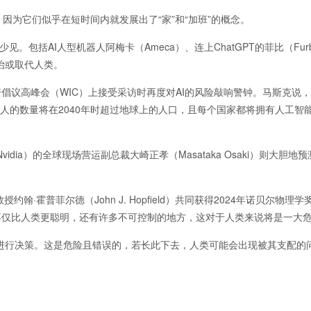
为它们似乎在短时间内就发展出了“家”和“加班”的概念。
。包括AI人型机器人阿梅卡（Ameca）、连上ChatGPT的菲比（Fur
治或取代人类。
投资倡议高峰会（WIC）上接受采访时再度对AI的风险敲响警钟。马斯克说，“
器人的数量将在2040年时超过地球上的人口，且每个国家都将拥有人工智
ia）的全球现场营运副总裁大崎正孝（Masataka Osaki）则大胆地预
学教授约翰·霍普菲尔德（John J. Hopfield）共同获得2024年诺贝尔物理
I不仅比人类更聪明，还有许多不可控制的地方，这对于人类来说将是一大
他进行决策。这是危险且错误的，若长此下去，人类可能会出现被其支配的