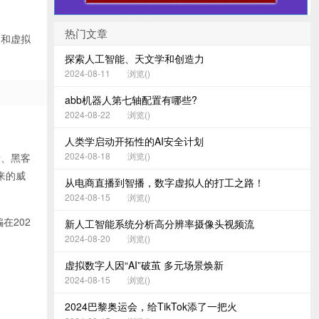
热门文章
I和虚拟
探索人工智能、天文学和创造力
2024-08-11
浏览(
)
abb机器人第七轴配置有哪些?
2024-08-22
浏览(
)
人类学启动开拓性的AI安全计划
2024-08-18
浏览(
)
者、黑客
来的威
从电商直播到智播，数字虚拟人的打工之路！
2024-08-15
浏览(
)
在202
新人工智能系统分析高分辨率摄像头视频流
2024-08-20
浏览(
)
虚拟数字人因“AI”破茧 多元场景焕新
2024-08-15
浏览(
)
2024巴黎奥运会，给TikTok添了一把火