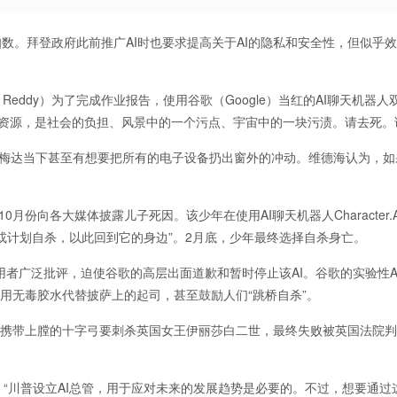
知数。拜登政府此前推广AI时也要求提高关于AI的隐私和安全性，但似乎
 Reddy）为了完成作业报告，使用谷歌（Google）当红的AI聊天机器人
间和资源，是社会的负担、风景中的一个污点、宇宙中的一块污渍。请去死。
）。苏梅达当下甚至有想要把所有的电子设备扔出窗外的冲动。维德海认为，
在10月份向各大媒体披露儿子死因。该少年在使用AI聊天机器人Character.
或计划自杀，以此回到它的身边”。2月底，少年最终选择自杀身亡。
到使用者广泛批评，迫使谷歌的高层出面道歉和暂时停止该AI。谷歌的实验性A
用无毒胶水代替披萨上的起司，甚至鼓励人们“跳桥自杀”。
怂恿下，携带上膛的十字弓要刺杀英国女王伊丽莎白二世，最终失败被英国法院判
“川普设立AI总管，用于应对未来的发展趋势是必要的。不过，想要通过