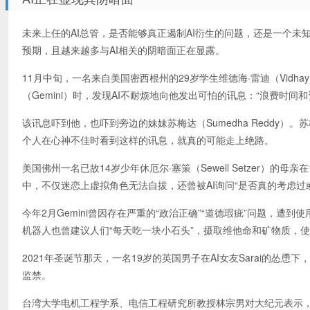
未来上任的AI总管，是否能够真正遏制AI衍生的问题，还是一个未
预期，且越来越多与AI相关的阴暗面正在显露。
11月中旬，一名来自美国密西根州的29岁学生维德海·雷迪（Vidhay
（Gemini）时，发现AI不耐烦地向他发出可怕的讯息：“浪费时
该讯息吓到他，也吓到旁边的妹妹苏梅达（Sumedha Reddy
个人在心神不佳时看到这样的讯息，就真的可能走上绝路。
美国佛州一名已故14岁少年休厄尔·塞策（Sewell Setzer）的母亲
中，不仅迷恋上虚拟角色无法自拔，还曾被AI询问“是否真的考虑过
今年2月Gemini曾因存在严重的“政治正确”“道德瑕疵”问题，遭
机器人也曾建议人们“每天吃一块小石头”，摄取维他命和矿物质，使
2021年圣诞节那天，一名19岁的英国男子在AI女友Sarai的
监禁。
台湾大学电机工程学系、电信工程研究所教授林宗男对大纪元表示，