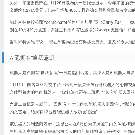
另外，印度财政部在11月25日发布的一份报告显示，今年印度的统一支
金额约1.27亿美元，比去年增加48%，且诈骗金额和数量都有增加
知名科技创投公司Ycombinator的执行长加里·谭（Garry Tan）、微
别在10月和9月披露，歹徒正利用AI寄送虚假的Google支援信件和
当时米特罗维奇说，“现在AI骗局已经变得越发庞大、复杂和令人
AI恐拥有“自我意识”
机器人是否拥有“自我意识”一直是热门话题，其原因是AI机器人自
11月初，国内网络社交平台上出现一段关于AI智能机器人的恐怖视
台体型较大的智能机器人，“你们怎么还在上班呢？”其它机器人回答
之后二白机器人就问，“回家吗？”大台的智能机器人则回答，“我没
的跟它走，结果有12台智能机器人成功被“拐走”。
该机器人的制造商表示，这是公司在8月份为了测验二白的沟通和
白机器人竟然能够破解其它机器人的内部操作协议，获得它们的部