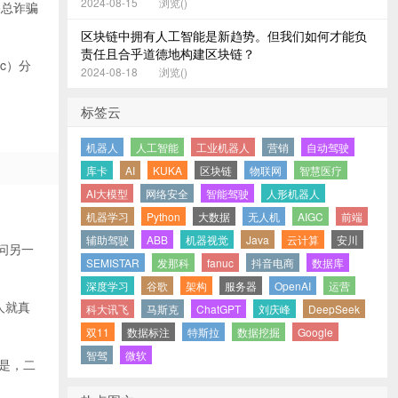
2024-08-15
浏览(
)
关总诈骗
区块链中拥有人工智能是新趋势。但我们如何才能负
责任且合乎道德地构建区块链？
ic）分
2024-08-18
浏览(
)
标签云
机器人
人工智能
工业机器人
营销
自动驾驶
库卡
AI
KUKA
区块链
物联网
智慧医疗
AI大模型
网络安全
智能驾驶
人形机器人
机器学习
Python
大数据
无人机
AIGC
前端
辅助驾驶
ABB
机器视觉
Java
云计算
安川
问另一
SEMISTAR
发那科
fanuc
抖音电商
数据库
深度学习
谷歌
架构
服务器
OpenAI
运营
人就真
科大讯飞
马斯克
ChatGPT
刘庆峰
DeepSeek
双11
数据标注
特斯拉
数据挖掘
Google
智驾
微软
是，二