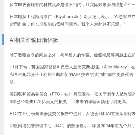
位立即改善现有的科技乱象是做不到的，且实际效果会与理想产生一
日本电脑工程师清原仁（Kiyohara Jin）对大纪元表示，“A
货币乱象，但长期影响仍需时间观察。我个人对此并不乐观。”
AI相关诈骗日渐猖獗
除了教唆自杀的问题之外，与AI相关的诈骗、虚假讯息等问题正在
11月下旬，英国国家警察AI负责人亚历克斯·默里（Alex Mur
和各种犯罪分子正利用不断翻新的AI科技去“抢劫”或“瞄准”更多
胁。
美国联邦贸易委员会（FTC）在11月底发布一项关于老年人被诈骗
3年已经造成1.75亿美元的损失，且未来的诈骗金额还可能更高。
FTC在10月份向国会提交的报告中提到，歹徒会利用AI冒充亲朋
印度网络犯罪协调中心（I4C）的数据显示，印度2024年前九个月，