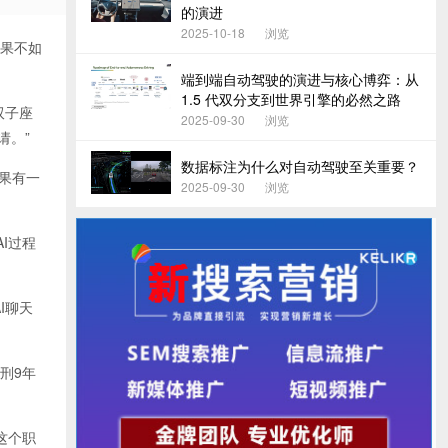
的演进
2025-10-18
浏览
效果不如
端到端自动驾驶的演进与核心博弈：从
1.5 代双分支到世界引擎的必然之路
双子座
2025-09-30
浏览
请。”
数据标注为什么对自动驾驶至关重要？
如果有一
2025-09-30
浏览
AI过程
I聊天
刑9年
这个职