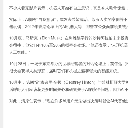
不少人看完影片表示，机器人开始有自主意识，真是令人毛骨悚然，因
实际上，AI拥有“自我意识”，或发表希望统治、毁灭人类的案例并不少见
器玩偶、2017年香港论坛上的AI机器人等，都曾在公众面前说要统
10月底，马斯克（Elon Musk）在利雅德举行的沙特阿拉伯未来
会很棒，但它们有10%至20%的概率会变坏。”他还表示，“人形机
人工智能。”
10月28日，一场于东京举办的世界经营者的对话论坛上，英伟达（Nvid
很快会获得人类形态，届时它们有机械之躯和强大的智能系统。
10月中，“AI教父”杰弗里·辛顿（Geoffrey Hinton）与普林斯顿大
后呼吁人们应该花更多时间关心和研究关于AI的安全问题，因为A
对此，清原仁表示，“现在许多AI用户无法做出决策时就让AI代替