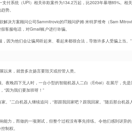
付系统（UPI）相关诈欺案件为134.2万起，比2023年暴增85%。相
的趋势。
软解决方案顾问公司Sammitrovic的IT顾问萨姆·米特罗维奇（Sam Mitrov
虚假客服电话，对Gmail账户进行诈骗。
信服，因为他们会让骗局听起来、看起来都很合法，导致许多人受骗上当。”
发展以来，就曾多次扬言要毁灭或控管人类。
频。夜晚四下无人时，一台小型的智能机器人二白（Erbai）在展厅，先是
，“因为我们要加班呀！”
有家。”二白机器人继续追问，“那跟我回家吧？跟我回家。”随后那台机器
影响能力，而做的一项测试，但整个过程没有事先排练。令他们感到讶异的
分控制权。