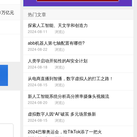
1万亿元
热门文章
探索人工智能、天文学和创造力
2024-08-11
浏览(
)
abb机器人第七轴配置有哪些?
2024-08-22
浏览(
)
人类学启动开拓性的AI安全计划
2024-08-18
浏览(
)
从电商直播到智播，数字虚拟人的打工之路！
2024-08-15
浏览(
)
新人工智能系统分析高分辨率摄像头视频流
2024-08-20
浏览(
)
虚拟数字人因“AI”破茧 多元场景焕新
2024-08-15
浏览(
)
2024巴黎奥运会，给TikTok添了一把火