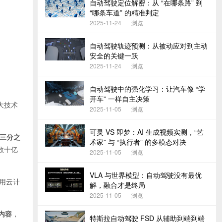
自动驾驶定位解密：从 “在哪条路” 到
“哪条车道” 的精准判定
2025-11-24
浏览
自动驾驶轨迹预测：从被动应对到主动
安全的关键一跃
2025-11-24
浏览
自动驾驶中的强化学习：让汽车像 “学
开车” 一样自主决策
大技术
2025-11-05
浏览
可灵 VS 即梦：AI 生成视频实测，“艺
三分之
术家” 与 “执行者” 的多模态对决
数十亿
2025-11-05
浏览
VLA 与世界模型：自动驾驶没有最优
采用云计
解，融合才是终局
2025-11-05
浏览
时内容
，
特斯拉自动驾驶 FSD 从辅助到端到端