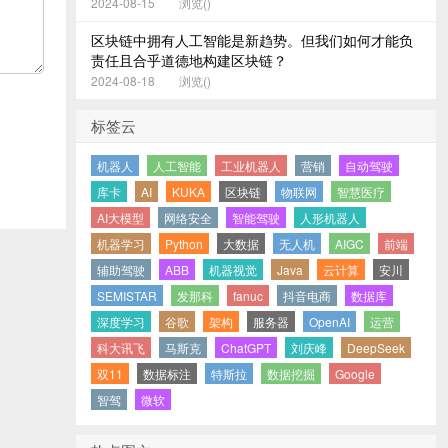
2024-08-15
浏览(
)
区块链中拥有人工智能是新趋势。但我们如何才能负
责任且合乎道德地构建区块链？
2024-08-18
浏览(
)
标签云
机器人
人工智能
工业机器人
营销
自动驾驶
库卡
AI
KUKA
区块链
物联网
智慧医疗
AI大模型
网络安全
智能驾驶
人形机器人
机器学习
Python
大数据
无人机
AIGC
前端
辅助驾驶
ABB
机器视觉
Java
云计算
安川
SEMISTAR
发那科
fanuc
抖音电商
数据库
深度学习
谷歌
架构
服务器
OpenAI
运营
科大讯飞
马斯克
ChatGPT
刘庆峰
DeepSeek
双11
数据标注
特斯拉
数据挖掘
Google
智驾
微软