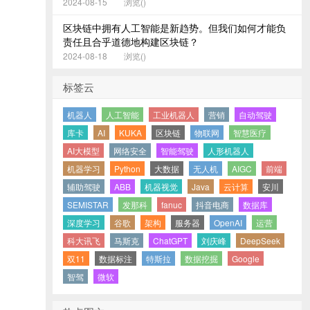
2024-08-15
浏览(
)
区块链中拥有人工智能是新趋势。但我们如何才能负
责任且合乎道德地构建区块链？
2024-08-18
浏览(
)
标签云
机器人
人工智能
工业机器人
营销
自动驾驶
库卡
AI
KUKA
区块链
物联网
智慧医疗
AI大模型
网络安全
智能驾驶
人形机器人
机器学习
Python
大数据
无人机
AIGC
前端
辅助驾驶
ABB
机器视觉
Java
云计算
安川
SEMISTAR
发那科
fanuc
抖音电商
数据库
深度学习
谷歌
架构
服务器
OpenAI
运营
科大讯飞
马斯克
ChatGPT
刘庆峰
DeepSeek
双11
数据标注
特斯拉
数据挖掘
Google
智驾
微软