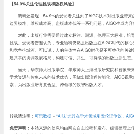
【54.9%关注伦理挑战和版权风险】
调研还发现，54.9%的受访者关注到了AIGC技术对出版业带
边界模糊、维权成本高、盗版成本低等一系列问题，AIGC生成内容的
对此，出版行业需要通过建立标注、溯源、伦理三大标准，培育版
挑战。受访者普遍认为，专业语料仍然是出版业在AIGC时代的核
和竞争护城河。可以说，人的主体性在AIGC时代是不可替代的关
建共享的协调发展格局，构建可信、共生、可持续的出版业新生态
当天，华东师大出版学院、华东师大上海出版研究院和智象未来签
学术资源与智象未来的技术优势，围绕出版流程智能化、AIGC视
索，为出版业培育复合型、跨领域的数智出版人才。
转载请注明：
可思数据
»
“AI味”尤其在学术领域引发伦理争议，A
免责声明：
本站来源的信息均由网友自主投稿和发布、编辑整理上