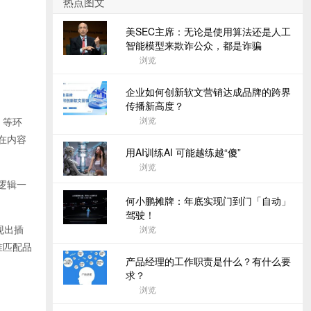
热点图文
美SEC主席：无论是使用算法还是人工
智能模型来欺诈公众，都是诈骗
浏览
企业如何创新软文营销达成品牌的跨界
传播新高度？
浏览
）等环
在内容
用AI训练AI 可能越练越“傻”
浏览
逻辑一
何小鹏摊牌：年底实现门到门「自动」
驾驶！
现出插
浏览
准匹配品
产品经理的工作职责是什么？有什么要
求？
浏览